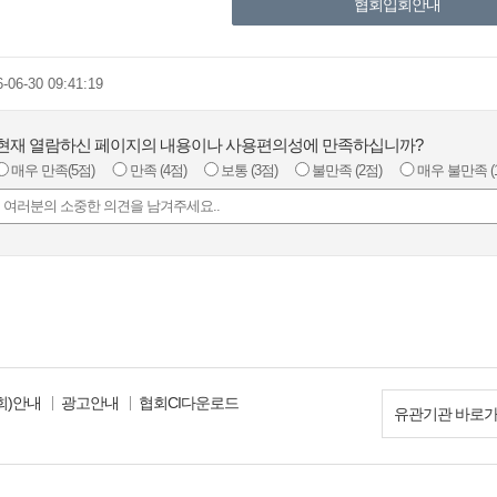
협회입회안내
6-06-30 09:41:19
현재 열람하신 페이지의 내용이나 사용편의성에 만족하십니까?
매우 만족
(5점)
만족
(4점)
보통
(3점)
불만족
(2점)
매우 불만족
(
회)안내
광고안내
협회CI다운로드
유관기관 바로