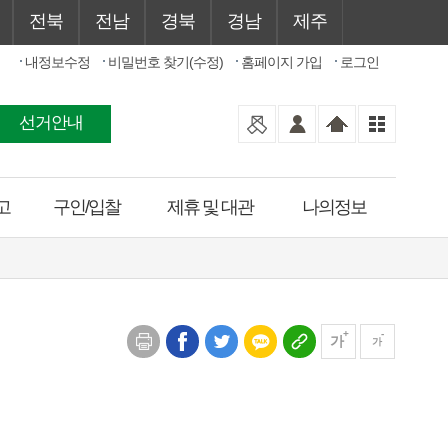
전북
전남
경북
경남
제주
내정보수정
비밀번호 찾기(수정)
홈페이지 가입
로그인
선거안내
고
구인/입찰
제휴 및 대관
나의정보
가
가