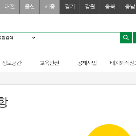
대전
울산
세종
경기
강원
충북
충남
정보공간
교육안전
공제사업
배치퇴직신
항