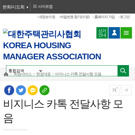
본회/시도회
사이트맵
내정보수정
비밀번호 찾기(수정)
홈페이지 가입
로그인
선거
안내
회원서비스
현장대응
비지니스 카톡 전달사항 모음
가
가
비지니스 카톡 전달사항 모
음