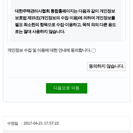
제2조 (용어의 정의)
대한주택관리사협회 통합홈페이지는 다음과 같이 개인정보
보호법 제15조(개인정보의 수집·이용)에 의하여 개인정보를
이 약관에서 사용하는 용어는 다음과 같이 정의됩니다.
필요 최소한의 항목으로 수집·이용하고, 목적 외의 다른 용도
주택관리사(보) 회원 : 주택관리사(보)로서 협회 산하 각 지역
로는 절대 사용하지 않습니다.
회의 회칙에 의거 회원으로 인정된 자.
홈페이지 회원 : 제1항 이외의 홈페이지에서 회원가입에 필요
개인정보 수집 및 이용에 대한 안내에 동의합니다.
개인정보보호법 제15조에 의한 개인정보 수집·이용을 위해 신청자
한 사항을 정상적으로 입력하고 약관의 내용에 대하여 동의하
의 개인정보를 아래와 같이 처리함을 알려드립니다.
는 자
동의하지 않습니다.
아이디(ID) : 회원의 식별과 서비스 이용을 위하여 회원이 정
개인정보의 수집·이용 목적
하고 협회가 승인하는 문자 또는 숫자의 조합.
통합홈페이지 회원가입자 실명확인 및 회원
비밀번호 : 회원의 본인 여부 및 본인의 아이디(ID)임을 확인
다음으로 이동
정보 관리
하고 회원의 비밀 보호를 위해 회원 자신이 정한 문자 또는 숫
자의 조합.
이용자 접속기록 자동수집 및 관리
해지 : 협회 또는 회원이 서비스 개통 후 이용계약을 종료하는
수집하는 개인정보의 항목
것.
필수항목 : 이름, 아이디, 비밀번호, 이메일, 휴대폰번호, 주
제3조 (약관의 효력 및 변경)
수정일
2017-04-21 17:57:22
소