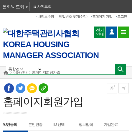
본회/시도회
사이트맵
내정보수정
비밀번호 찾기(수정)
홈페이지 가입
로그인
선거
안내
이용안내
홈페이지회원가입
가
가
홈페이지회원가입
약관동의
본인인증
ID 선택
정보입력
가입완료