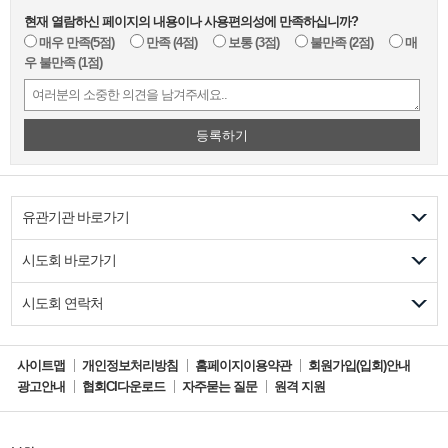
이 약관은 서비스 메뉴 및 협회에 게시하여 공시함으로써 효
현재 열람하신 페이지의 내용이나 사용편의성에 만족하십니까?
개인정보의 보유 및 이용 기간
력이 발생합니다.
매우 만족
(5점)
만족
(4점)
보통
(3점)
불만족
(2점)
매
협회는 합리적인 사유가 있는 경우 이 약관을 변경할 수 있으
회원탈퇴 요청시까지 또는
우 불만족
(1점)
회원가입신청자 정보 :
며, 변경된 약관은 제1항과 같은 방법으로 게시함으로써 효력
2년
이 발생합니다.
동의 거부 권리 안내
등록하기
제4조 (약관 외 준칙)
신청자는 개인정보 수집·이용 동의에 거부할
이 약관에 명시되지 않은 사항이 관계법령에 규정되어 있을 경우에
수 있으나 동의 거부 시 홈페이지 회원가입
는 그 규정에 따릅니다.
유관기관 바로가기
이 제한될 수 있습니다.
시도회 바로가기
제2장 서비스 이용계약
시도회 연락처
제5조 (이용계약의 성립)
사이트맵
개인정보처리방침
홈페이지이용약관
회원가입(입회)안내
회원은 이 약관에 동의한다는 의사표시를 한 후 협회가 정한
광고안내
협회CI다운로드
자주묻는 질문
원격 지원
가입양식에 따라 회원 가입신청을 하여야 하며, 동 가입신청
에 대하여 협회의 가입승낙이 있는 경우에 서비스 이용계약이
성립합니다.