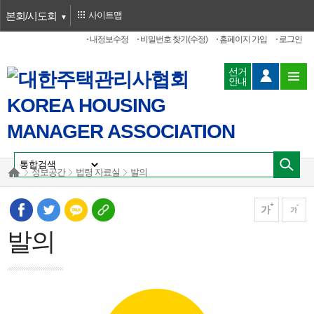
본회/시도회
사이트맵
내정보수정
비밀번호 찾기(수정)
홈페이지 가입
로그인
선거
안내
정보공간
법령 자료실
발의
가
가
발의