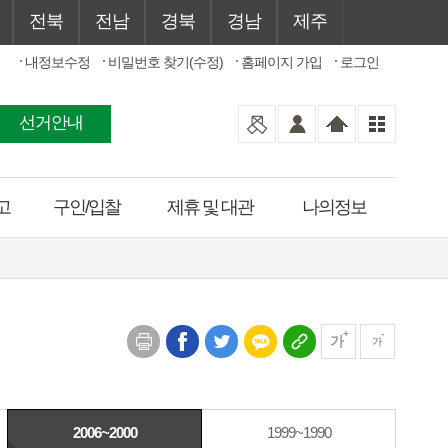
전북
전남
경북
경남
제주
내정보수정
비밀번호 찾기(수정)
홈페이지 가입
로그인
선거안내
고
구인/입찰
제휴 및 대관
나의정보
가
가
2006~2000
1999~1990