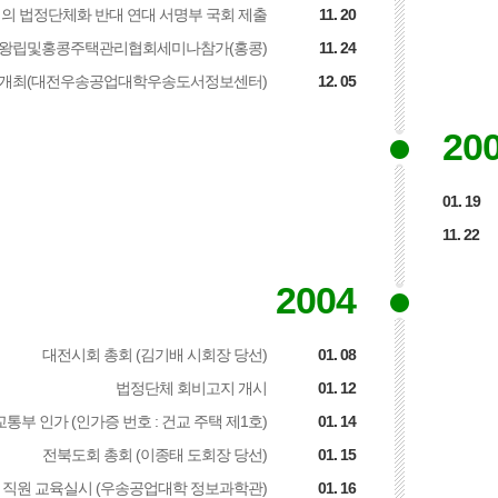
의 법정단체화 반대 연대 서명부 국회 제출
11. 20
왕립및홍콩주택관리협회세미나참가(홍콩)
11. 24
개최(대전우송공업대학우송도서정보센터)
12. 05
20
01. 19
11. 22
2004
대전시회 총회 (김기배 시회장 당선)
01. 08
법정단체 회비고지 개시
01. 12
부 인가 (인가증 번호 : 건교 주택 제1호)
01. 14
전북도회 총회 (이종태 도회장 당선)
01. 15
 직원 교육실시 (우송공업대학 정보과학관)
01. 16