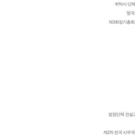
위탁사 단체
영국
제3회정기총회
법정단체 건설교통
제2차 전국 사무국