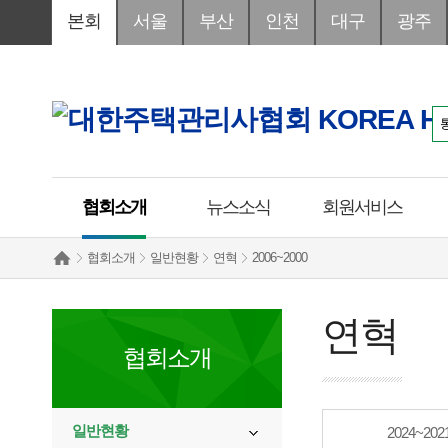
본회
서울
부산
인천
대구
광주
협회소개
뉴스소식
회원서비스
협회소개
일반현황
연혁
2006~2000
연혁
협회소개
일반현황
2024~202