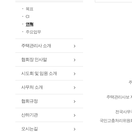
목표
CI
연혁
주요업무
주택관리사 소개
협회장 인사말
시도회 및 임원 소개
주
사무처 소개
주택관리사보 
협회규정
전국사무
산하기관
국민고충처리위원회
오시는길