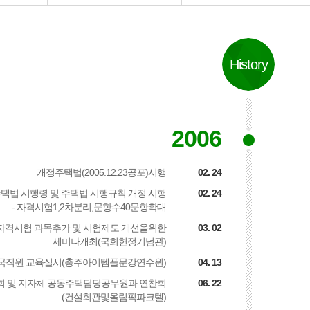
History
2006
개정주택법(2005.12.23공포)시행
02. 24
택법 시행령 및 주택법 시행규칙 개정 시행
02. 24
- 자격시험1,2차분리,문항수40문항확대
자격시험 과목추가 및 시험제도 개선을위한
03. 02
세미나개최(국회헌정기념관)
국직원 교육실시(충주아이템플문강연수원)
04. 13
 및 지자체 공동주택담당공무원과 연찬회
06. 22
(건설회관및올림픽파크텔)