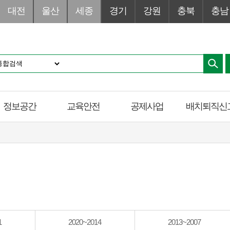
대전
울산
세종
경기
강원
충북
충남
정보공간
교육안전
공제사업
배치퇴직신
1
2020~2014
2013~2007