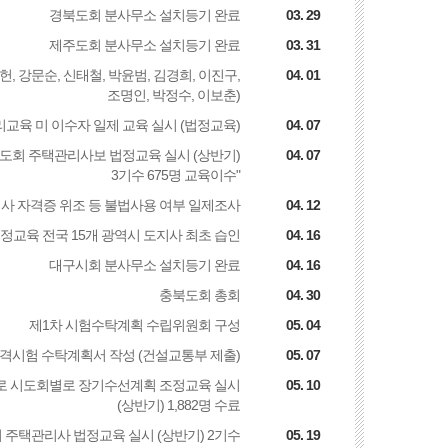
경북도회 분사무소 설치등기 완료
03. 29
제주도회 분사무소 설치등기 완료
03. 31
, 강문순, 신태철, 박윤범, 김경희, 이진구,
04. 01
조명인, 박정수, 이보춘)
교육 미 이수자 일제 교육 실시 (법정교육)
04. 07
 시도회 주택관리사보 법정교육 실시 (상반기)
04. 07
3기수 675명 교육이수"
사 자격증 위조 등 불법사용 여부 일제조사
04. 12
정교육 전국 15개 광역시 도지사 최초 습인
04. 16
대구시회 분사무소 설치등기 완료
04. 16
충북도회 총회
04. 30
제1차 시험수탁계획 수립위원회 구성
05. 04
격시험 수탁계획서 작성 (건설교통부 제출)
05. 07
로 시도회별로 장기수선계획 조정교육 실시
05. 10
(상반기) 1,882명 수료
회 주택관리사 법정교육 실시 (상반기) 2기수
05. 19