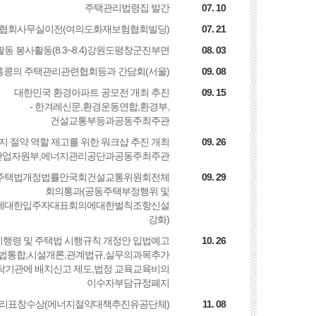
주택관리법령집 발간
07. 10
협회사무실이전(여의도화재보험협회빌딩)
07. 21
동 봉사활동(8.3~8.4)강원도평창군진부면
08. 03
 홍콩의 주택관리관련협회등과 간담회(서울)
09. 08
대한민국 환경아파트 공모전 개최 추진
09. 15
- 한겨레신문,환경운동연합,환경부,
건설교통부등과공동주최주관
 절약 역할 제고를 위한 워크샵 추진 개최
09. 26
 산업자원부,에너지관리공단과공동주최주관
주택법개정법률안국회건설교통위원회전체
09. 29
회의통과(공동주택부정행위 및
에대한입주자대표회의에대한벌칙조항신설
강화)
시행령 및 주택법 시행규칙 개정안 입법예고
10. 26
민법통합,시설개론,관계법규,실무의과목추가
위탁기관에 배치신고 제도,법정 교육교육비의
이수자부담규정폐지
리표창수상(에너지절약대책추진유공단체)
11. 08