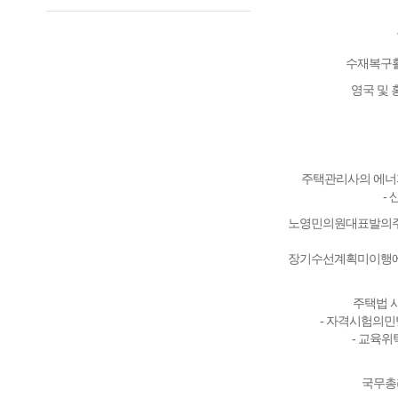
수재복구활
영국 및
주택관리사의 에너지
-
노영민의원대표발의
장기수선계획미이행
주택법 
- 자격시험의
- 교육
국무총