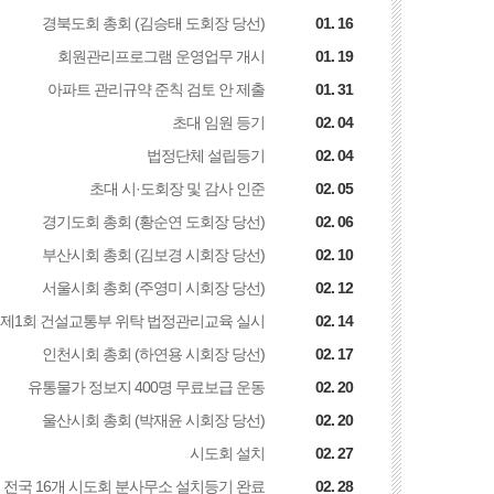
경북도회 총회 (김승태 도회장 당선)
01. 16
회원관리프로그램 운영업무 개시
01. 19
아파트 관리규약 준칙 검토 안 제출
01. 31
초대 임원 등기
02. 04
법정단체 설립등기
02. 04
초대 시·도회장 및 감사 인준
02. 05
경기도회 총회 (황순연 도회장 당선)
02. 06
부산시회 총회 (김보경 시회장 당선)
02. 10
서울시회 총회 (주영미 시회장 당선)
02. 12
제1회 건설교통부 위탁 법정관리교육 실시
02. 14
인천시회 총회 (하연용 시회장 당선)
02. 17
유통물가 정보지 400명 무료보급 운동
02. 20
울산시회 총회 (박재윤 시회장 당선)
02. 20
시도회 설치
02. 27
전국 16개 시도회 분사무소 설치등기 완료
02. 28