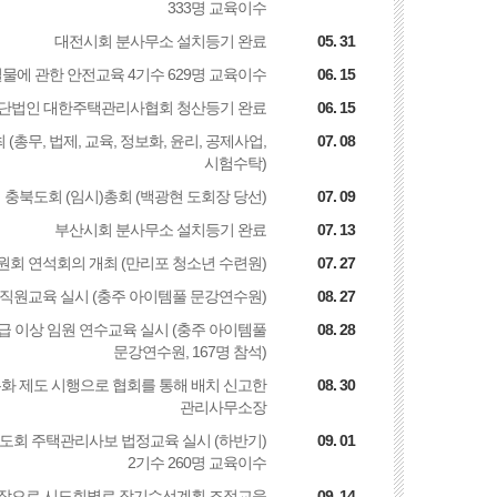
333명 교육이수
대전시회 분사무소 설치등기 완료
05. 31
물에 관한 안전교육 4기수 629명 교육이수
06. 15
단법인 대한주택관리사협회 청산등기 완료
06. 15
(총무, 법제, 교육, 정보화, 윤리, 공제사업,
07. 08
시험수탁)
충북도회 (임시)총회 (백광현 도회장 당선)
07. 09
부산시회 분사무소 설치등기 완료
07. 13
원회 연석회의 개최 (만리포 청소년 수련원)
07. 27
 직원교육 실시 (충주 아이템풀 문강연수원)
08. 27
급 이상 임원 연수교육 실시 (충주 아이템풀
08. 28
문강연수원, 167명 참석)
화 제도 시행으로 협회를 통해 배치 신고한
08. 30
관리사무소장
시도회 주택관리사보 법정교육 실시 (하반기)
09. 01
2기수 260명 교육이수
시작으로 시도회별로 장기수선계획 조정교육
09. 14