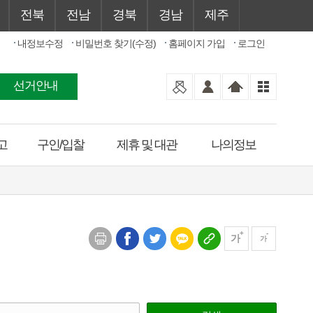
전북
전남
경북
경남
제주
내정보수정
비밀번호 찾기(수정)
홈페이지 가입
로그인
선거안내
고
구인/입찰
제휴 및 대관
나의정보
가
가