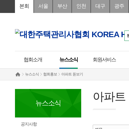
본회
서울
부산
인천
대구
광주
협회소개
뉴스소식
회원서비스
뉴스소식
협회홍보
아파트 돋보기
아파트
뉴스소식
공지사항