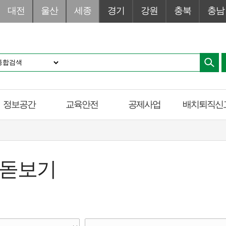
대전
울산
세종
경기
강원
충북
충남
정보공간
교육안전
공제사업
배치퇴직신
 돋보기