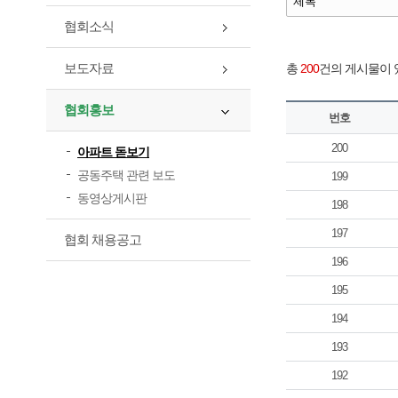
협회소식
보도자료
총
200
건의 게시물이 있
협회홍보
번호
200
아파트 돋보기
공동주택 관련 보도
199
동영상게시판
198
197
협회 채용공고
196
195
194
193
192