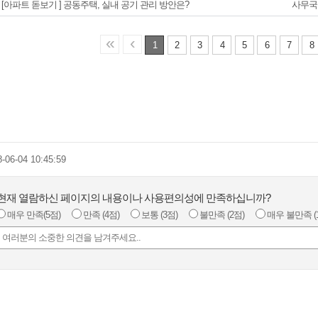
[아파트 돋보기 ] 공동주택, 실내 공기 관리 방안은?
사무국
«
‹
1
2
3
4
5
6
7
8
8-06-04 10:45:59
현재 열람하신 페이지의 내용이나 사용편의성에 만족하십니까?
매우 만족
(5점)
만족
(4점)
보통
(3점)
불만족
(2점)
매우 불만족
(