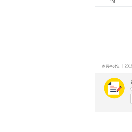
191
최종
수정일
201