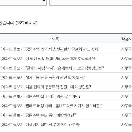
습니다. (
1
/20 페이지)
제목
작성자
[아파트 돋보기] 공동주택, 전기차 충전시설 의무설치 제도 강화
사무국
[아파트 돋보기] 설 맞아 집 비울 때 반려동물 화재 조심하세요
사무국
[아파트 돋보기] "월패드 해킹 막자"…홈네트워크 보안 강화방안은?
사무국
[아파트 돋보기] 새해 바뀌는 공동주택 관련 법·제도는?
사무국
[아파트 돋보기] 겨울 한파에 공동주택 정전…대처 방안은?
사무국
[아파트 돋보기] 공동주택 실내 감염 위험 낮추려면?
사무국
[아파트 돋보기] 월패드 해킹 사태…홈네트워크 기기 보안수칙은?
사무국
[아파트 돋보기] 공동주택 수도 동파 예방하려면?
사무국
[아파트 돋보기] 미세먼지 심한 날, 기계환기 해볼까
사무국