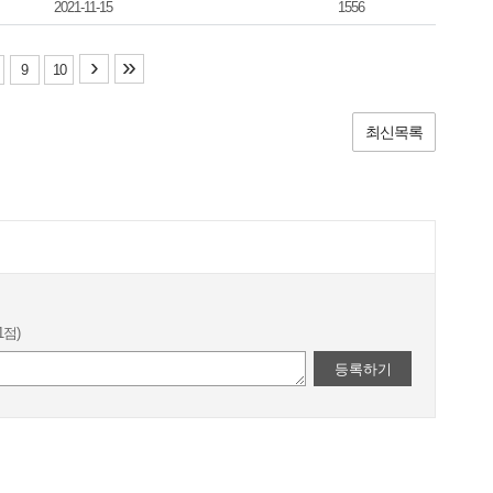
2021-11-15
1556
›
»
9
10
최신목록
1점)
등록하기