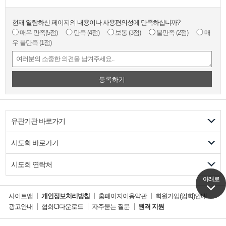
현재 열람하신 페이지의 내용이나 사용편의성에 만족하십니까?
매우 만족
(5점)
만족
(4점)
보통
(3점)
불만족
(2점)
매
우 불만족
(1점)
등록하기
유관기관 바로가기
시도회 바로가기
시도회 연락처
아래로
아래로
사이트맵
개인정보처리방침
홈페이지이용약관
회원가입(입회)안내
광고안내
협회CI다운로드
자주묻는 질문
원격 지원