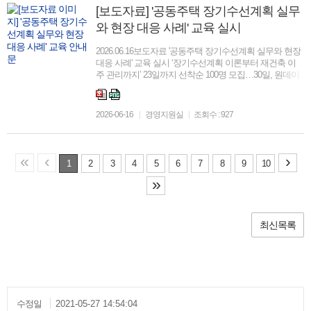
[보도자료] '공동주택 장기수선계획 실무
와 현장 대응 사례' 교육 실시
2026.06.16보도자료 '공동주택 장기수선계획 실무와 현장
대응 사례' 교육 실시 ‘장기수선계획 이론부터 재건축 이
주 관리까지’ 23일까지 선착순 100명 모집…30일, 원데이
‘무료 교육’ □ 대한주택관리사협회(협회장 하원선)는 공동
주택 관리현장에서 필수적으로 요...
2026-06-16
경영지원실
조회수 : 927
«
‹
›
1
2
3
4
5
6
7
8
9
10
»
최신목록
수정일
2021-05-27 14:54:04