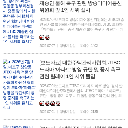
재승인 불허 촉구 관련 방송미디어통신
위원회 앞 1인 시위 실시
2026.07.07보도자료 방송미디어통신위원회는 JTBC 재승
인 심사를 불허하라! 대한주택관리사협회, JTBC 드라마
「아파트」 규탄ㆍ종편 재승인 불허 촉구 시위 편파ㆍ왜
곡ㆍ인권침해 자행하는 JTBC, 종편 재승인 심사 「결사
반대」 공정성ㆍ객관성ㆍ인권보호ㆍ공적 책임 왜면하는
JTBC, “방미통위는 엄중 처...
2026-07-07
경영지원실
조회수 : 1402
[보도자료] 대한주택관리사협회, JTBC
드라마 '아파트' 방영 규탄 및 중지 촉구
관련 릴레이 1인 시위 돌입
2026.07.01보도자료 "JTBC 드라마 '아파트' 방영, 결사 반
대한다!" 대한주택관리사협회, JTBC 드라마 「아파트」
규탄ㆍ방영 중지 촉구 시위 돌입 공동주택 관리 현실 왜
곡, 주택관리사 명예훼손 가능성…편견과 오해 확산 우려
“릴레이 1인 시위, 법률적ㆍ행정적 조치 동원 등 강력한
대응 ...
2026-07-01
경영지원실
조회수 : 2135