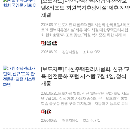
[보도자료] 대한주택관리사협회-한화호
텔&리조트 '회원복지휴양시설' 제휴 계약
체결
2026.06.29.보도자료 대한주택관리사협회-한화호텔&리조
트 '회원복지휴양시설' 제휴 계약 체결 대한주택관리사협
회-한화호텔&리조트 맞손, “회원 복지증진 위한 나래 펴
다” 「휴양시설 제휴 계약 체결」, 전국 한화리조트 9개
지점 연중 상시 이용 가능 주택관리사 회원 대상, 만족도
향상 ...
2026-06-29
경영지원실
조회수 : 982
[보도자료] 대한주택관리사협회, 신규 '교
육-안전문화 포털 시스템' 7월 1일, 정식
개통
2026.06.25.보도자료 협회, 신규 '교육-안전문화 포털 시스
템' 7월 1일, 정식 개통 사용자 중심의 온ㆍ오프라인 통합
학습 플랫폼 환경 구축 디지털화ㆍ자동화 기능으로 교육
행정 업무 효율성ㆍ생산성 향상 기대 “공동주택관리 분
야, 대표 교육 플랫폼으로 도약하는 계기될 것” □ 대...
2026-06-25
경영지원실
조회수 : 771