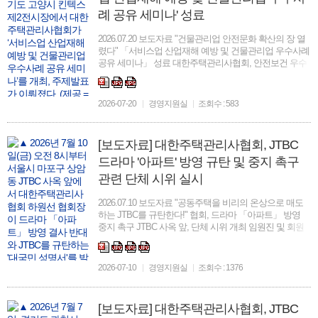
례 공유 세미나' 성료
2026.07.20 보도자료 "건물관리업 안전문화 확산의 장 열
렸다" 「서비스업 산업재해 예방 및 건물관리업 우수사례
공유 세미나」 성료 대한주택관리사협회, 안전보건 우수
사례 5곳 시상…우수사례집 발간 및 확산 “서비스업 산업
재해 예방, 관계부처 및 기관 전담부서 신설…맞춤형 정
책 필요&...
2026-07-20
경영지원실
조회수 : 583
[보도자료] 대한주택관리사협회, JTBC
드라마 '아파트' 방영 규탄 및 중지 촉구
관련 단체 시위 실시
2026.07.10 보도자료 "공동주택을 비리의 온상으로 매도
하는 JTBC를 규탄한다!" 협회, 드라마 「아파트」 방영
중지 촉구 JTBC 사옥 앞, 단체 시위 개최 임원진 및 회원
100여명 참석, 성명서 발표ㆍ규탄 구호 제창ㆍ피켓 시위
펼쳐 “안전한 주거 공동체와 공동주택관리 제도 신뢰지키
기 위한 모든 노력 다...
2026-07-10
경영지원실
조회수 : 1376
[보도자료] 대한주택관리사협회, JTBC