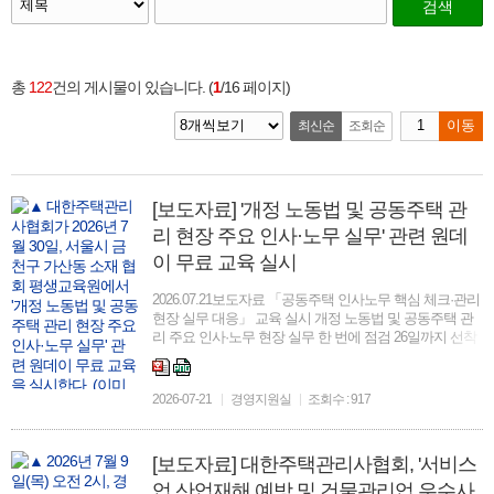
검색
총
122
건의 게시물이 있습니다. (
1
/16 페이지)
최신순
조회순
이동
[보도자료] '개정 노동법 및 공동주택 관
리 현장 주요 인사·노무 실무' 관련 원데
이 무료 교육 실시
2026.07.21보도자료 「공동주택 인사노무 핵심 체크·관리
현장 실무 대응」 교육 실시 개정 노동법 및 공동주택 관
리 주요 인사·노무 현장 실무 한 번에 점검 26일까지 선착
순 100명 모집…30일 정부지원 원데이 ‘무료 교육’ □ 대한
주택관리사협회(협회장 하원선)는 최근 ...
2026-07-21
경영지원실
조회수 : 917
[보도자료] 대한주택관리사협회, '서비스
업 산업재해 예방 및 건물관리업 우수사