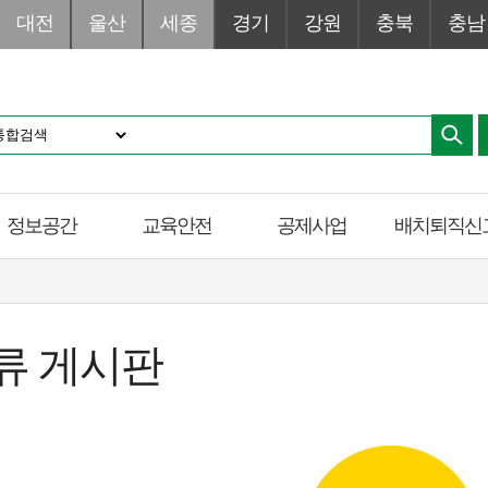
대전
울산
세종
경기
강원
충북
충남
정보공간
교육안전
공제사업
배치퇴직신
류 게시판