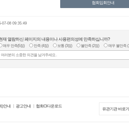
협회입회안내
6-07-08 09:35:49
현재 열람하신 페이지의 내용이나 사용편의성에 만족하십니까?
매우 만족
(5점)
만족
(4점)
보통
(3점)
불만족
(2점)
매우 불만족
(
회)안내
광고안내
협회CI다운로드
유관기관 바로