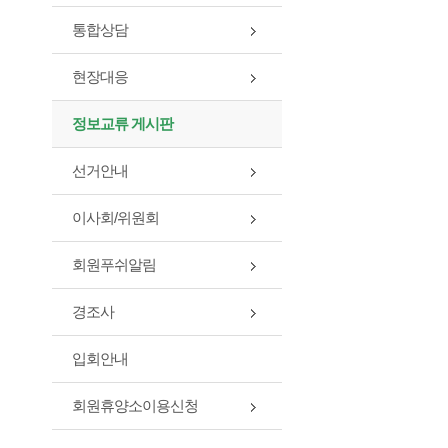
통합상담
현장대응
정보교류 게시판
선거안내
이사회/위원회
회원푸쉬알림
경조사
입회안내
회원휴양소이용신청