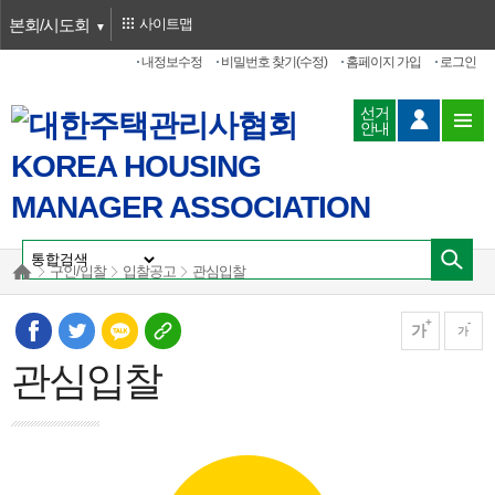
본회/시도회
사이트맵
내정보수정
비밀번호 찾기(수정)
홈페이지 가입
로그인
선거
안내
구인/입찰
입찰공고
관심입찰
가
가
관심입찰