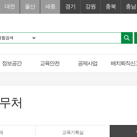
대전
울산
세종
경기
강원
충북
충남
정보공간
교육안전
공제사업
배치퇴직신
사무처
체
교육기획실