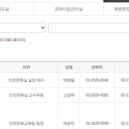
제도실
공제사업관리실
회원현
다 (
1
/1 페이지)
직위
성명
연락처
안전문화실 실장 대리
박종렬
02-2025-9248
02-2
안전문화실 교수위원
고광재
02-2025-9282
02-2
안전문화교육팀 팀장
채윤하
02-2025-9249
02-2