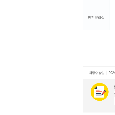
안전문화실
최종
수정일
202