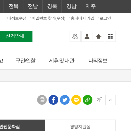
전북
전남
경북
경남
제주
내정보수정
비밀번호 찾기(수정)
홈페이지 가입
로그인
선거안내
고
구인/입찰
제휴 및 대관
나의정보
가
가
안전문화실
경영지원실