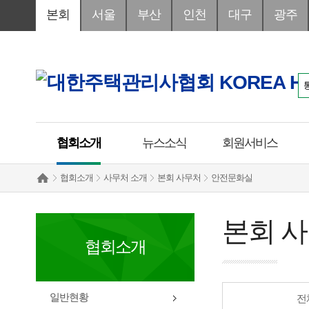
본회
서울
부산
인천
대구
광주
협회소개
뉴스소식
회원서비스
협회소개
사무처 소개
본회 사무처
안전문화실
본회 
협회소개
일반현황
전