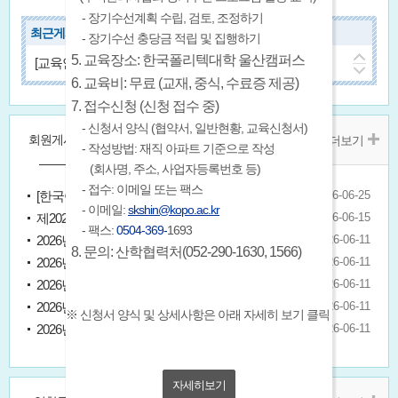
- 장기수선계획 수립, 검토, 조정하기
최근게시글
- 장기수선 충당금 적립 및 집행하기
5. 교육장소: 한국폴리텍대학 울산캠퍼스
[교육안내-울산] 장기수선 프로그램 활용 실무(4회차-2026. 9. 5. (토))
2026.08.06.
2026년 하반기 관리감독자 정기안전 보건교육 실시 안내(9/2~9/4, 9/7~9/11)
2026.08.06.
6. 교육비: 무료 (교재, 중식, 수료증 제공)
소방기관 사칭 피해 예방 홍보 강화 협조 요청[울산소방본부]
2026.08.05.
7. 접수신청 (신청 접수 중)
이동식 사다리 사용작업 안전관리 강화 협조 요청[한국산업안전보건공단]
2026.08.04.
- 신청서 양식 (협약서, 일반현황, 교육신청서)
「공동주택관리법 시행규칙」일부 개정령 공포('26.7.30.) 안내★ /공동관리 총세대수 적용 예외 사유 추가 등
2026.07.29.
회원게시판
자유게시판
경조사알림
더보기
- 작성방법: 재직 아파트 기준으로 작성
「주택건설기준 등에 관한 규칙」일부 개정령 공포('26.7.29.) 안내 /공동주택에도 "자동이송주차장치" 설치허용
2026.07.29.
(회사명, 주소, 사업자등록번호 등)
「주차장법 시행 규칙」일부 개정령 공포('26.7.27.) 안내 /주차로봇의 법적 지위 신설 등
2026.07.29.
[발의] 전기통신사업법 일부개정법률안('26.7.20, 이주희 의원) / 집합건물 관리주체의 '특정 통신사 강제' 금지
2026.07.24.
- 접수: 이메일 또는 팩스
[한국아파트신문] 울산소식 (26.6.25.)
2026-06-25
[발의] 공동주택관리법 일부개정법률안('26.7.21, 안태준 의원) / 혼합주택단지 관리비 사용에 임차인 참여 강화
2026.07.22.
- 이메일:
skshin@kopo.ac.kr
제2026년-2차(정기) 운영위원회 회의결과 공고
2026-06-15
[발의] 공동주택관리법 일부개정법률안('26.7.16, 안태준 의원) / 외부회계감사 면제규정 삭제 등
2026.07.20.
- 팩스:
0504-369-
1693
2026년 동구 지부회의 개최 안내(6. 26. 금)
2026-06-11
8. 문의: 산학협력처(052-290-1630, 1566)
2026년 북구 지부회의 개최 안내(6. 24. 수)
2026-06-11
2026년 중구 지부회의 개최 안내(6. 25. 목)
2026-06-11
2026년 울주(서) 지부회의 개최 안내 (6.25. 목)
2026-06-11
※ 신청서 양식 및 상세사항은 아래 자세히 보기 클릭
2026년 울주(남) 지부회의 개최 안내 (6. 24. 수)
2026-06-11
자세히보기