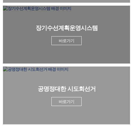
2026년 상반기 시설물에 관한
안전교육(5/12-14)
2026.05.15
장기수선계획운영시스템
바로가기
2026년 상반기 관리감독자 정
기안전.보건교육(3/13~3/27)
㈜청우건설
2026.05.15
도장 방수
T. 052-716-0890
(주)청우건설
포장공사업(아스콘)
공명정대한 시도회선거
T.052-716-0890
바로가기