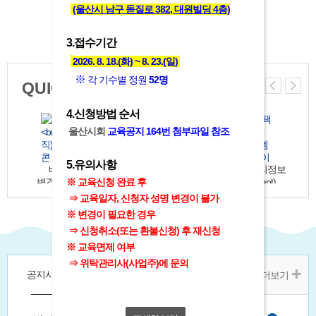
(울산시 남구 돋질로 382, 대원빌딩 4층)
3.접수기간
2026. 8. 18.(화) ~ 8. 23.(일)
※
각 기수별 정원
52명
QUICK MENU
4.신청방법 순서
울산시회
교육공지 164번
첨부파일 참조
5.유의사항
배치신고
놀이시설안전관리자
공동주택관리정보
※ 교육신청 완료 후
변경(퇴직)신고
변경신고
시스템(K-apt)
⇒ 교육일자, 신청자 성명 변경이 불가
※ 변경이 필요한 경우
⇒ 신청취소(또는 환불신청) 후 재신청
지부소개
교육신청
회원입회
※ 교육면제 여부
⇒ 위탁관리사(사업주)에 문의
공지사항
본회공지
교육공지
더보기