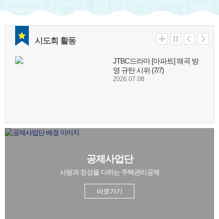
(주)신한종합관리
T.052-261-3874
공동주택관리를 위한 솔루션
시도회 활동
우리아파트 홈페이지
(주)아이엔씨
JTBC드라마 [아파트] 왜곡 방
영 규탄 시위 (7/7)
2026.07.08
2026년(7/3) 하반기 직무능력
향상교육
2026.07.08
공제사업단
사랑과 정성을 다하는 주택관리공제
2026년(6/27) 제29회 주택관리
사(보) 1차 시험 수험생 응원
바로가기
2026.06.29