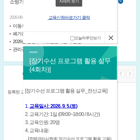
자세히 보기
소방기관 사칭 피해 예방 홍보 강화 협조 요청[울산소방본부]
NE
.
2026-08-05
교육신청바로가기 클릭
이동식 사다리 사용작업 안전관리 강화 협조 요청[한국산업안전보건공단]
폐가전수거함 운영 우수 공동주택 경진대회 안내
오늘하루안보기
2026년 공동주택 모범관리단지 선정 홍보
관리규약 개정(안) 3단 비교표 공지 안내(2026.5.26.)
[장기수선 프로그램 활용 실무
(4회차)]
이달의 교육일정
[장기수선 프로그램 활용 실무_전산교육]
등록된 교육 일정이 없습니다.
1.
교육일시: 2026. 9. 5.(토)
2. 교육기간: 1일 (09:00~18:00 / 8시간)
3. 교육인원: 20명
4. 교육내용:
(
주택관리사협회 장기수선 프로그램 활용 교육)