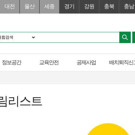
대전
울산
세종
경기
강원
충북
충남
정보공간
교육안전
공제사업
배치퇴직신
림리스트