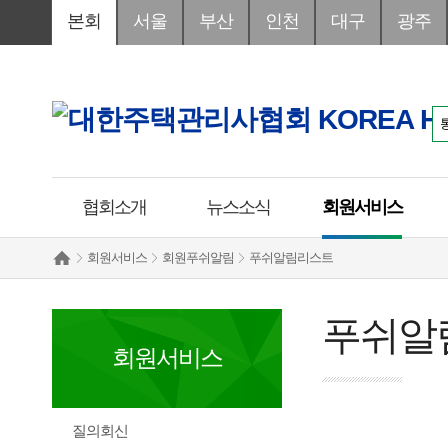
본회
서울
부산
인천
대구
광주
협회소개
뉴스소식
회원서비스
회원서비스
회원푸쉬알림
푸쉬알림리스트
푸쉬알
회원서비스
질의회신