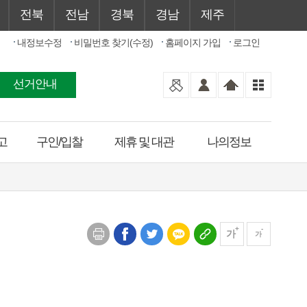
전북
전남
경북
경남
제주
내정보수정
비밀번호 찾기(수정)
홈페이지 가입
로그인
선거안내
고
구인/입찰
제휴 및 대관
나의정보
가
가