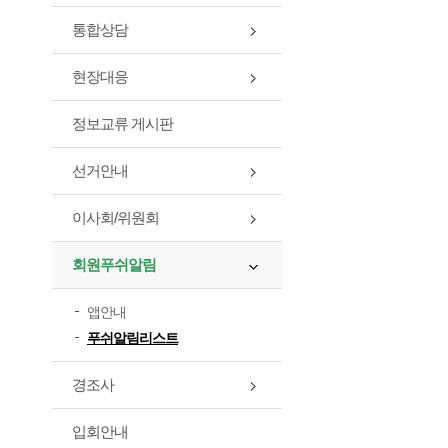
통합상담
현장대응
정보교류 게시판
선거안내
이사회/위원회
회원푸쉬알림
앱안내
푸쉬알림리스트
경조사
입회안내