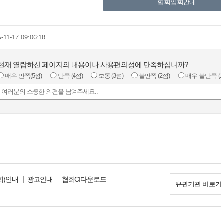
협회입회안내
-11-17 09:06:18
현재 열람하신 페이지의 내용이나 사용편의성에 만족하십니까?
매우 만족
(5점)
만족
(4점)
보통
(3점)
불만족
(2점)
매우 불만족
(
회)안내
광고안내
협회CI다운로드
유관기관 바로