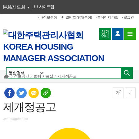
본회/시도회
사이트맵
내정보수정
비밀번호 찾기(수정)
홈페이지 가입
로그인
선거
안내
정보공간
법령 자료실
제개정공고
가
가
제개정공고