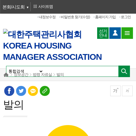
본회/시도회
사이트맵
내정보수정
비밀번호 찾기(수정)
홈페이지 가입
로그인
선거
안내
정보공간
법령 자료실
발의
가
가
발의