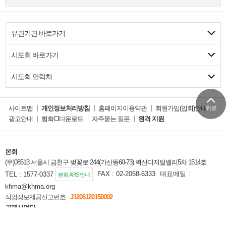
유관기관 바로가기
시도회 바로가기
시도회 연락처
위로
사이트맵
개인정보처리방침
홈페이지이용약관
회원가입(입회)안내
광고안내
협회CI다운로드
자주묻는 질문
원격 지원
본회
(우)08513 서울시 금천구 벚꽃로 244(가산동60-73) 벽산디지털밸리5차 1514호
TEL : 1577-0337
FAX : 02-2068-6333
대표메일 :
본회 ARS 안내
khma@khma.org
직업정보제공신고번호 :
J1206120150002
공제사업단
(우)08513 서울시 금천구 벚꽃로 244(가산동60-73) 벽산디지털벨리5차 1306호