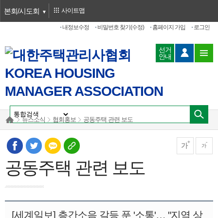
본회/시도회
사이트맵
내정보수정
비밀번호 찾기(수정)
홈페이지 가입
로그인
선거
안내
뉴스소식
협회홍보
공동주택 관련 보도
가
가
공동주택 관련 보도
[세계일보] 층간소음 갈등 푼 '소통'… "지역 상