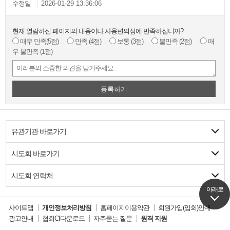
수정일
2026-01-29 13:36:06
현재 열람하신 페이지의 내용이나 사용편의성에 만족하십니까?
매우 만족
(5점)
만족
(4점)
보통
(3점)
불만족
(2점)
매
우 불만족
(1점)
등록하기
유관기관 바로가기
시도회 바로가기
시도회 연락처
아래로
아래로
사이트맵
개인정보처리방침
홈페이지이용약관
회원가입(입회)안내
광고안내
협회CI다운로드
자주묻는 질문
원격 지원