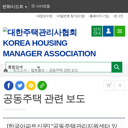
본회/시도회
사이트맵
내정보수정
비밀번호 찾기(수정)
홈페이지 가입
로그인
선거
안내
뉴스소식
협회홍보
공동주택 관련 보도
가
가
공동주택 관련 보도
[한국아파트신문] "공동주택관리지원센터 있