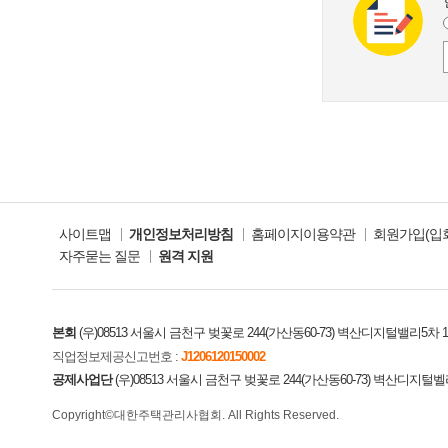
사이트맵
개인정보처리방침
홈페이지이용약관
회원가입(입
자주묻는 질문
원격 지원
본회
(우)08513 서울시 금천구 벚꽃로 244(가산동60-73) 벽산디지털밸리5차 
직업정보제공신고번호 :
J1206120150002
공제사업단
(우)08513 서울시 금천구 벚꽃로 244(가산동60-73) 벽산디지털벨리5
Copyright©대한주택관리사협회. All Rights Reserved.