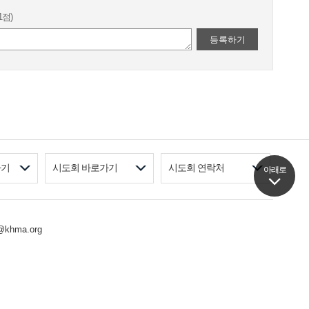
1점)
등록하기
가기
시도회 바로가기
시도회 연락처
아래로
아래로
khma.org