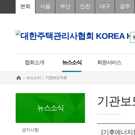
본회
서울
부산
인천
대구
광주
협회소개
뉴스소식
회원서비스
뉴스소식
기관보도자료
기관보
뉴스소식
공지사항
[기후에너지환