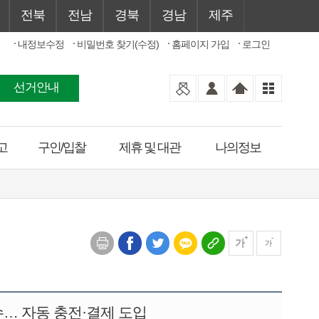
전북
전남
경북
경남
제주
내정보수정
비밀번호 찾기(수정)
홈페이지 가입
로그인
선거안내
고
구인/입찰
제휴 및 대관
나의정보
가
가
… 자동 충전·결제 도입