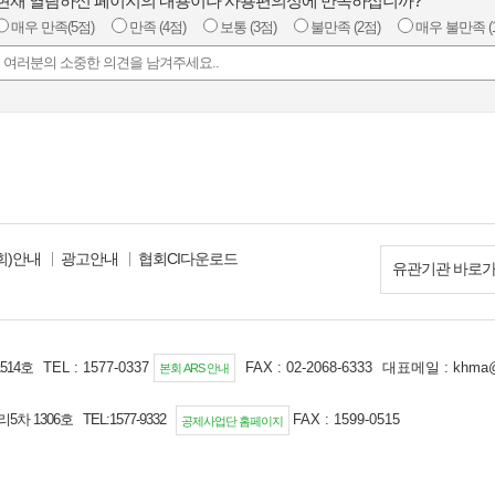
현재 열람하신 페이지의 내용이나 사용편의성에 만족하십니까?
매우 만족
(5점)
만족
(4점)
보통
(3점)
불만족
(2점)
매우 불만족
(
회)안내
광고안내
협회CI다운로드
유관기관 바로
1514호
TEL : 1577-0337
FAX : 02-2068-6333
대표메일 : khma@
본회 ARS 안내
차 1306호 TEL:1577-9332
FAX : 1599-0515
공제사업단 홈페이지