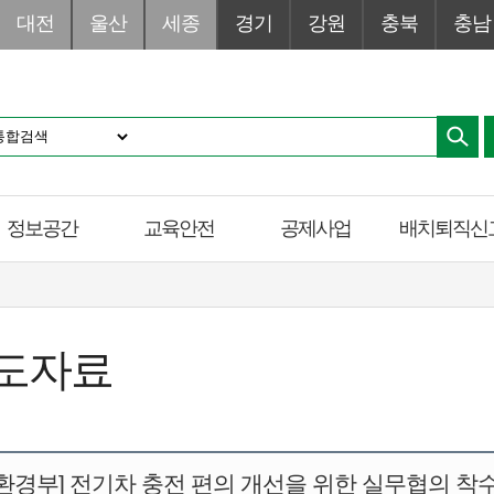
대전
울산
세종
경기
강원
충북
충남
정보공간
교육안전
공제사업
배치퇴직신
도자료
경부] 전기차 충전 편의 개선을 위한 실무협의 착수