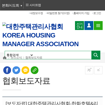
본회/시도회
사이트맵
내정보수정
비밀번호 찾기(수정)
홈페이지 가입
로그인
선거
안내
뉴스소식
협회보도자료
가
가
협회보도자료
[보도자료] 대한주택관리사협회-한화호텔&리