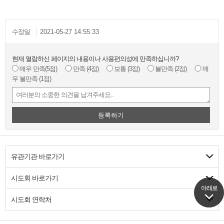
수정일
2021-05-27 14:55:33
현재 열람하신 페이지의 내용이나 사용편의성에 만족하십니까?
매우 만족
(5점)
만족
(4점)
보통
(3점)
불만족
(2점)
매
우 불만족
(1점)
등록하기
유관기관 바로가기
시도회 바로가기
아래로
아래로
시도회 연락처