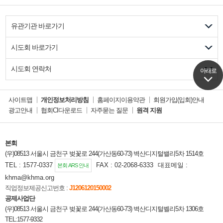
유관기관 바로가기
시도회 바로가기
시도회 연락처
아래로
아래로
사이트맵
개인정보처리방침
홈페이지이용약관
회원가입(입회)안내
광고안내
협회CI다운로드
자주묻는 질문
원격 지원
본회
(우)08513 서울시 금천구 벚꽃로 244(가산동60-73) 벽산디지털밸리5차 1514호
TEL : 1577-0337
FAX : 02-2068-6333
대표메일 :
본회 ARS 안내
khma@khma.org
직업정보제공신고번호 :
J1206120150002
공제사업단
(우)08513 서울시 금천구 벚꽃로 244(가산동60-73) 벽산디지털벨리5차 1306호
TEL:1577-9332