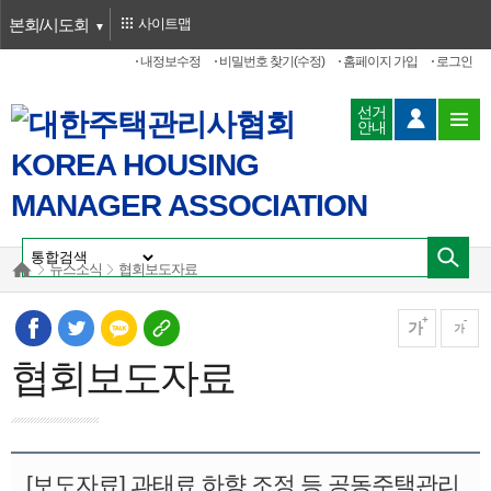
본회/시도회
사이트맵
내정보수정
비밀번호 찾기(수정)
홈페이지 가입
로그인
선거
안내
뉴스소식
협회보도자료
가
가
협회보도자료
[보도자료] 과태료 하향 조정 등 공동주택관리