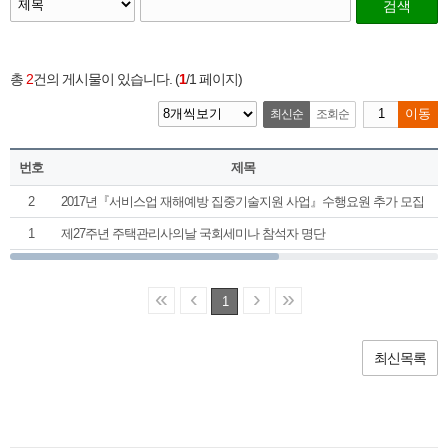
검색
총
2
건의 게시물이 있습니다. (
1
/1 페이지)
최신순
조회순
이동
번호
제목
2
2017년『서비스업 재해예방 집중기술지원 사업』수행요원 추가 모집
1
제27주년 주택관리사의날 국회세미나 참석자 명단
«
‹
›
»
1
최신목록