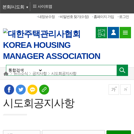
본회/시도회
사이트맵
내정보수정
비밀번호 찾기(수정)
홈페이지 가입
로그인
선거
안내
뉴스소식
공지사항
시도회공지사항
가
가
시도회공지사항