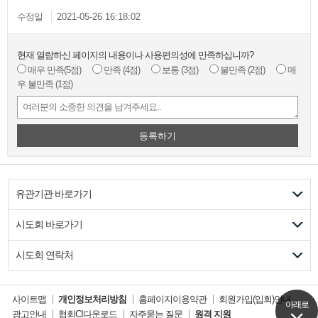
수정일
2021-05-26 16:18:02
현재 열람하신 페이지의 내용이나 사용편의성에 만족하십니까?
매우 만족
(5점)
만족
(4점)
보통
(3점)
불만족
(2점)
매
우 불만족
(1점)
등록하기
유관기관 바로가기
시도회 바로가기
시도회 연락처
사이트맵
개인정보처리방침
홈페이지이용약관
회원가입(입회)안내
아래로
아래로
광고안내
협회CI다운로드
자주묻는 질문
원격 지원