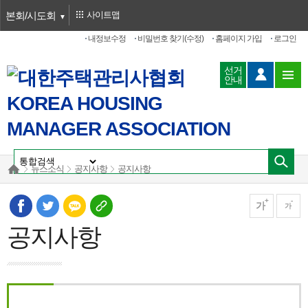
본회/시도회
사이트맵
내정보수정
비밀번호 찾기(수정)
홈페이지 가입
로그인
선거
안내
뉴스소식
공지사항
공지사항
가
가
공지사항