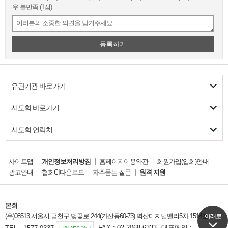
우 불만족
(1점)
등록하기
유관기관 바로가기
시도회 바로가기
시도회 연락처
사이트맵
개인정보처리방침
홈페이지이용약관
회원가입(입회)안내
광고안내
협회CI다운로드
자주묻는 질문
원격 지원
본회
(우)08513 서울시 금천구 벚꽃로 244(가산동60-73) 벽산디지털밸리5차 1514호
아래로
아래로